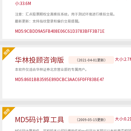
小:33.6M
注意：汇点股票期权全真模拟系统，用于测试环境进行模拟交易。
最新更新：支持指纹登录和偏价交易提醒。
MD5:9CBDD9A5FB408E06C61D3783BFF3B71E
华林投顾咨询版
大小:2.7
（2021-04-01更新）
本软件仅适合华林证券北京营业部的专属用户。
MD5:8601BB3595E89DCBC3AAC6F0FF83BE47
MD5码计算工具
大小:0.2
（2009-05-15更新）
MD5码计算软件，可校验本公司行情软件的md5码与本网站公布的是否相