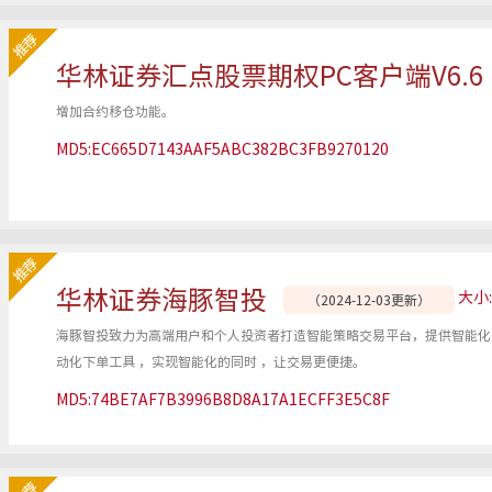
华林证券汇点股票期权PC客户端V6.6
增加合约移仓功能。
MD5:EC665D7143AAF5ABC382BC3FB9270120
华林证券海豚智投
大小:
（2024-12-03更新）
海豚智投致力为高端用户和个人投资者打造智能策略交易平台，提供智能化
动化下单工具 ，实现智能化的同时 ，让交易更便捷。
MD5:74BE7AF7B3996B8D8A17A1ECFF3E5C8F