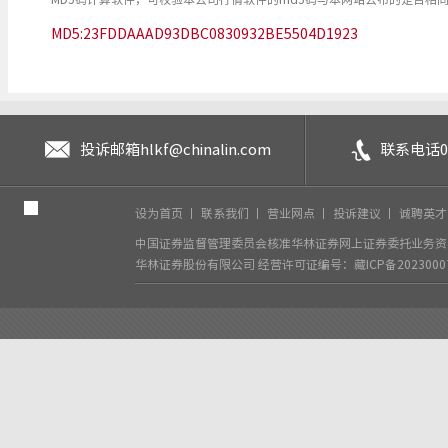
MD5:23FDDAAAD93DBC0830932BE5504D1923
投诉邮箱
hlkf@chinalin.com
联系电话
0
设为首页
丨
联系我们
丨
营业网点
丨
投诉建议
丨
诚聘英
中国证券监督管理委员会核准华林证券网上证券委托业务资格
华林证券股份有限公司
经营许可证编号：藏ICP备2023000