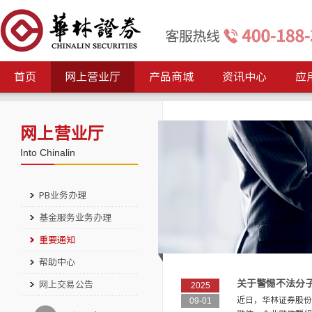
首页
网上营业厅
产品商城
资讯中心
应
网上营业厅
Into Chinalin
PB业务办理
基金服务业务办理
重要通知
帮助中心
关于警惕不法分
网上交易公告
2025
近日，华林证券股
09-01