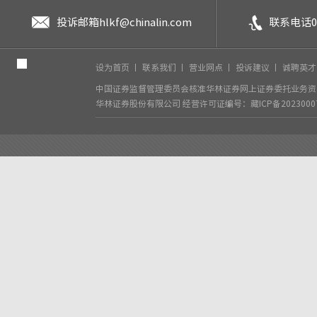
投诉邮箱
hlkf@chinalin.com
联系电话
0
设为首页
丨
联系我们
丨
营业网点
丨
投诉建议
丨
诚聘英
中国证券监督管理委员会核准华林证券网上证券委托业务资格
华林证券股份有限公司
经营许可证编号：藏ICP备2023000