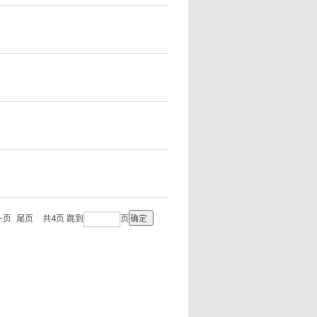
一页
尾页
共4页
跳到
页
确定