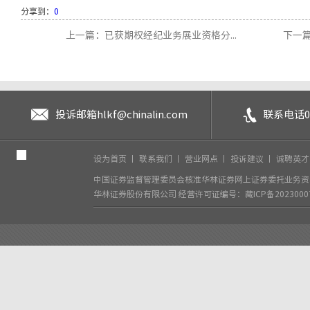
分享到：
0
上一篇：已获期权经纪业务展业资格分...
下一
投诉邮箱
hlkf@chinalin.com
联系电话
0
设为首页
丨
联系我们
丨
营业网点
丨
投诉建议
丨
诚聘英
中国证券监督管理委员会核准华林证券网上证券委托业务资格
华林证券股份有限公司
经营许可证编号：藏ICP备2023000