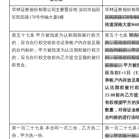
华林证券股份有限公司主要营业地
深圳市福田
华林证券股份有
区民田路
178号华融大厦6楼
区民田路
178号
街道深南大道
96
第五十七条
甲方被指派为认购期权被行权方
第五十七条
甲方
的，应当在行权交收前在证券账户内存放足额
的，应当在行权
的合约标的；甲方被指派为认沽期权被行权方
的合约标的；甲
的，应当在行权交收前向乙方提交足额的被行
的，应当在行权
权资金。
权资金。
甲方被
应当在
E+1日
券账户内存放足
认沽期权被行
15:00前向乙
有权根据甲方的
数量，对保证金
合约标的进行冻
第一百二十七条
本合同一式三份，乙方执二
第一百二十七条
份，甲方执一份。
份，甲方执一份