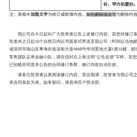
份，甲方执
壹
份
注：表格中
加粗文字
为修订或新增内容，
灰色删除线文字
为删除内
我公司自今日起向广大投资者公告上述修订内容。
若您对修订
告发布之日起
个自然日内以书面形式寄送至我公司（时间以当地
10
省深圳市南山区粤海街道深南大道
号华润置地大厦
座
楼，邮
9668
C
32
零售团队证券金融小队，请在信封右上角注明“公告反馈”字样。若您
已知晓并同意本公告的合同
修订
条款
，修订内容自动生效。
请各位投资者认真阅读修订内容。异议期满，投资者与我公司
关
合同条款为准。如有疑问，请咨询开户营业部。