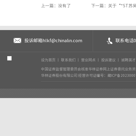
上一篇：没有了
下一篇：关于“*ST苏吴”（
投诉邮箱
hlkf@chinalin.com
联系电话
0
设为首页
丨
联系我们
丨
营业网点
丨
投诉建议
丨
诚聘英
中国证券监督管理委员会核准华林证券网上证券委托业务资格
华林证券股份有限公司
经营许可证编号：藏ICP备2023000