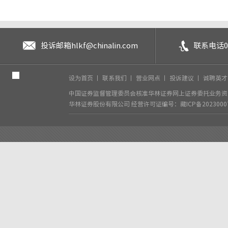
投诉邮箱
hlkf@chinalin.com
联系电话
0
设为首页
丨
联系我们
丨
营业网点
丨
投诉建议
丨
诚聘英
中国证券监督管理委员会核准华林证券网上证券委托业务资格
华林证券股份有限公司
经营许可证编号：藏ICP备2023000