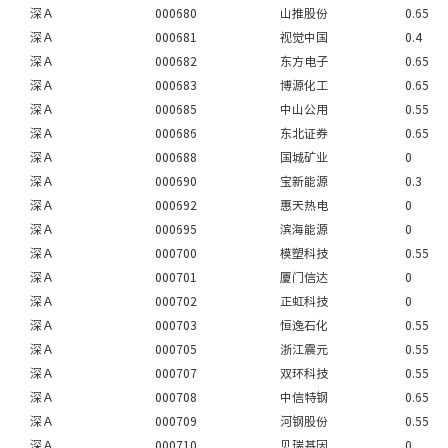
深Ａ
000680
山推股份
0.65
深Ａ
000681
视觉中国
0.4
深Ａ
000682
东方电子
0.65
深Ａ
000683
博源化工
0.65
深Ａ
000685
中山公用
0.55
深Ａ
000686
东北证券
0.65
深Ａ
000688
国城矿业
0
深Ａ
000690
宝新能源
0.3
深Ａ
000692
惠天热电
0
深Ａ
000695
滨海能源
0
深Ａ
000700
模塑科技
0.55
深Ａ
000701
厦门信达
0
深Ａ
000702
正虹科技
0
深Ａ
000703
恒逸石化
0.55
深Ａ
000705
浙江震元
0.55
深Ａ
000707
双环科技
0.55
深Ａ
000708
中信特钢
0.65
深Ａ
000709
河钢股份
0.55
深Ａ
000710
贝瑞基因
0