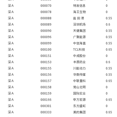
深Ａ
000070
特发信息
0
深Ａ
000078
海王生物
0
深Ａ
000088
盐 田 港
0.55
深Ａ
000089
深圳机场
0.6
深Ａ
000090
天健集团
0.55
深Ａ
000096
广聚能源
0.55
深Ａ
000099
中信海直
0.55
深Ａ
000100
TCL科技
0.65
深Ａ
000151
中成股份
0
深Ａ
000153
丰原药业
0.6
深Ａ
000155
川能动力
0.55
深Ａ
000156
华数传媒
0.55
深Ａ
000157
中联重科
0.65
深Ａ
000158
常山北明
0
深Ａ
000159
国际实业
0
深Ａ
000166
申万宏源
0.65
深Ａ
000301
东方盛虹
0
深Ａ
000333
美的集团
0.65