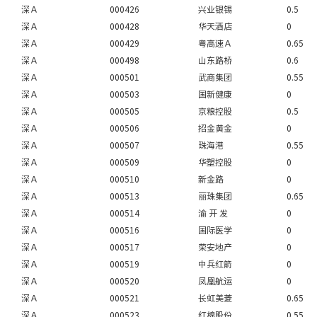
深Ａ
000426
兴业银锡
0.5
深Ａ
000428
华天酒店
0
深Ａ
000429
粤高速Ａ
0.65
深Ａ
000498
山东路桥
0.6
深Ａ
000501
武商集团
0.55
深Ａ
000503
国新健康
0
深Ａ
000505
京粮控股
0.5
深Ａ
000506
招金黄金
0
深Ａ
000507
珠海港
0.55
深Ａ
000509
华塑控股
0
深Ａ
000510
新金路
0
深Ａ
000513
丽珠集团
0.65
深Ａ
000514
渝 开 发
0
深Ａ
000516
国际医学
0
深Ａ
000517
荣安地产
0
深Ａ
000519
中兵红箭
0
深Ａ
000520
凤凰航运
0
深Ａ
000521
长虹美菱
0.65
深Ａ
000523
红棉股份
0.55