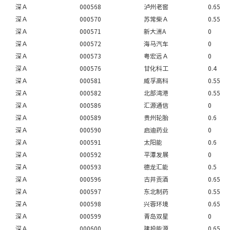
深Ａ
000568
泸州老窖
0.65
深Ａ
000570
苏常柴Ａ
0.55
深Ａ
000571
新大洲A
0
深Ａ
000572
海马汽车
0
深Ａ
000573
粤宏远Ａ
0
深Ａ
000576
甘化科工
0.4
深Ａ
000581
威孚高科
0.55
深Ａ
000582
北部湾港
0.55
深Ａ
000586
汇源通信
0
深Ａ
000589
贵州轮胎
0.6
深Ａ
000590
启迪药业
0
深Ａ
000591
太阳能
0.6
深Ａ
000592
平潭发展
0
深Ａ
000593
德龙汇能
0.5
深Ａ
000596
古井贡酒
0.65
深Ａ
000597
东北制药
0.55
深Ａ
000598
兴蓉环境
0.65
深Ａ
000599
青岛双星
0
深Ａ
000600
建投能源
0.65