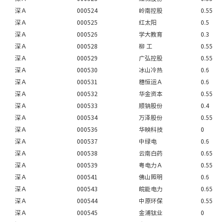
深Ａ
000524
岭南控股
0.55
深Ａ
000525
红太阳
0.5
深Ａ
000526
学大教育
0.3
深Ａ
000528
柳 工
0.55
深Ａ
000529
广弘控股
0.55
深Ａ
000530
冰山冷热
0.6
深Ａ
000531
穗恒运Ａ
0.6
深Ａ
000532
华金资本
0.55
深Ａ
000533
顺钠股份
0.4
深Ａ
000534
万泽股份
0.55
深Ａ
000536
华映科技
0
深Ａ
000537
中绿电
0.6
深Ａ
000538
云南白药
0.65
深Ａ
000539
粤电力Ａ
0.55
深Ａ
000541
佛山照明
0.6
深Ａ
000543
皖能电力
0.65
深Ａ
000544
中原环保
0.55
深Ａ
000545
金浦钛业
0