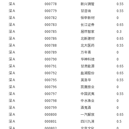
深Ａ
000778
新兴铸管
0.55
深Ａ
000779
甘咨询
0.55
深Ａ
000782
恒申新材
0
深Ａ
000783
长江证券
0.65
深Ａ
000785
居然智家
0.3
深Ａ
000786
北新建材
0.65
深Ａ
000788
北大医药
0.55
深Ａ
000789
万年青
0
深Ａ
000790
华神科技
0
深Ａ
000791
甘肃能源
0.65
深Ａ
000792
盐湖股份
0.65
深Ａ
000795
英洛华
0.55
深Ａ
000796
凯撒旅业
0
深Ａ
000797
中国武夷
0.55
深Ａ
000798
中水渔业
0
深Ａ
000799
酒鬼酒
0
深Ａ
000800
一汽解放
0.65
深Ａ
000801
四川九洲
0.5
深Ａ
000802
北京文化
0