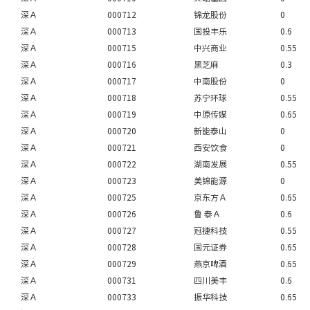
深Ａ
000712
锦龙股份
0
深Ａ
000713
国投丰乐
0.6
深Ａ
000715
中兴商业
0.55
深Ａ
000716
黑芝麻
0.3
深Ａ
000717
中南股份
0
深Ａ
000718
苏宁环球
0.55
深Ａ
000719
中原传媒
0.65
深Ａ
000720
新能泰山
0
深Ａ
000721
西安饮食
0
深Ａ
000722
湖南发展
0.55
深Ａ
000723
美锦能源
0
深Ａ
000725
京东方Ａ
0.65
深Ａ
000726
鲁 泰Ａ
0.6
深Ａ
000727
冠捷科技
0.55
深Ａ
000728
国元证券
0.65
深Ａ
000729
燕京啤酒
0.65
深Ａ
000731
四川美丰
0.6
深Ａ
000733
振华科技
0.65