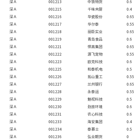
深Ａ
001213
中铁特货
0.6
深Ａ
001215
千味央厨
0.4
深Ａ
001216
华瓷股份
0.65
深Ａ
001217
华尔泰
0.55
深Ａ
001218
丽臣实业
0.65
深Ａ
001219
青岛食品
0.6
深Ａ
001221
悍高集团
0.65
深Ａ
001222
源飞宠物
0.55
深Ａ
001223
欧克科技
0.6
深Ａ
001225
和泰机电
0.5
深Ａ
001226
拓山重工
0.55
深Ａ
001227
兰州银行
0.65
深Ａ
001228
永泰运
0.55
深Ａ
001229
魅视科技
0.5
深Ａ
001230
劲旅环境
0.6
深Ａ
001231
农心科技
0.6
深Ａ
001233
海安集团
0.4
深Ａ
001234
泰慕士
0.5
深Ａ
001236
弘业期货
0