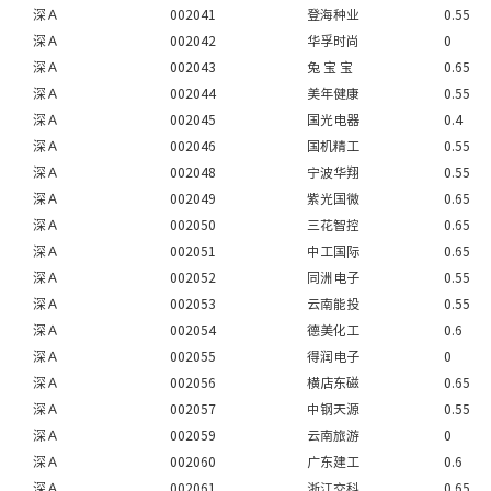
深Ａ
002041
登海种业
0.55
深Ａ
002042
华孚时尚
0
深Ａ
002043
兔 宝 宝
0.65
深Ａ
002044
美年健康
0.55
深Ａ
002045
国光电器
0.4
深Ａ
002046
国机精工
0.55
深Ａ
002048
宁波华翔
0.55
深Ａ
002049
紫光国微
0.65
深Ａ
002050
三花智控
0.65
深Ａ
002051
中工国际
0.65
深Ａ
002052
同洲电子
0.55
深Ａ
002053
云南能投
0.55
深Ａ
002054
德美化工
0.6
深Ａ
002055
得润电子
0
深Ａ
002056
横店东磁
0.65
深Ａ
002057
中钢天源
0.55
深Ａ
002059
云南旅游
0
深Ａ
002060
广东建工
0.6
深Ａ
002061
浙江交科
0.65