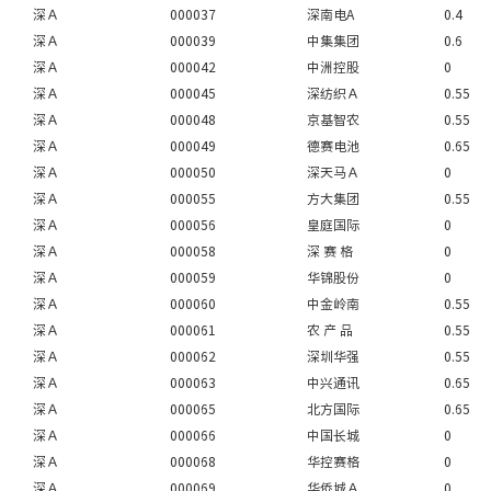
深Ａ
000037
深南电A
0.4
深Ａ
000039
中集集团
0.6
深Ａ
000042
中洲控股
0
深Ａ
000045
深纺织Ａ
0.55
深Ａ
000048
京基智农
0.55
深Ａ
000049
德赛电池
0.65
深Ａ
000050
深天马Ａ
0
深Ａ
000055
方大集团
0.55
深Ａ
000056
皇庭国际
0
深Ａ
000058
深 赛 格
0
深Ａ
000059
华锦股份
0
深Ａ
000060
中金岭南
0.55
深Ａ
000061
农 产 品
0.55
深Ａ
000062
深圳华强
0.55
深Ａ
000063
中兴通讯
0.65
深Ａ
000065
北方国际
0.65
深Ａ
000066
中国长城
0
深Ａ
000068
华控赛格
0
深Ａ
000069
华侨城Ａ
0