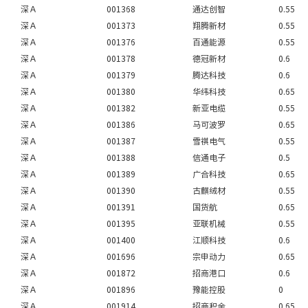
深Ａ
001368
通达创智
0.55
深Ａ
001373
翔腾新材
0.55
深Ａ
001376
百通能源
0.55
深Ａ
001378
德冠新材
0.6
深Ａ
001379
腾达科技
0.6
深Ａ
001380
华纬科技
0.65
深Ａ
001382
新亚电缆
0.55
深Ａ
001386
马可波罗
0.65
深Ａ
001387
雪祺电气
0.55
深Ａ
001388
信通电子
0.5
深Ａ
001389
广合科技
0.65
深Ａ
001390
古麒绒材
0.55
深Ａ
001391
国货航
0.65
深Ａ
001395
亚联机械
0.55
深Ａ
001400
江顺科技
0.6
深Ａ
001696
宗申动力
0.65
深Ａ
001872
招商港口
0.6
深Ａ
001896
豫能控股
0
深Ａ
001914
招商积余
0.65