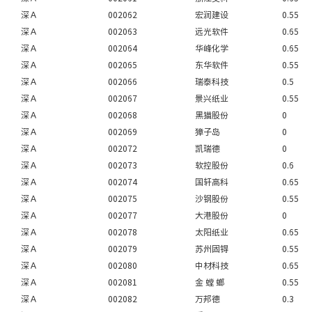
深Ａ
002062
宏润建设
0.55
深Ａ
002063
远光软件
0.65
深Ａ
002064
华峰化学
0.65
深Ａ
002065
东华软件
0.55
深Ａ
002066
瑞泰科技
0.5
深Ａ
002067
景兴纸业
0.55
深Ａ
002068
黑猫股份
0
深Ａ
002069
獐子岛
0
深Ａ
002072
凯瑞德
0
深Ａ
002073
软控股份
0.6
深Ａ
002074
国轩高科
0.65
深Ａ
002075
沙钢股份
0.55
深Ａ
002077
大港股份
0
深Ａ
002078
太阳纸业
0.65
深Ａ
002079
苏州固锝
0.55
深Ａ
002080
中材科技
0.65
深Ａ
002081
金 螳 螂
0.55
深Ａ
002082
万邦德
0.3