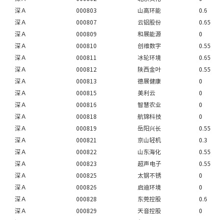
深Ａ
000803
山高环能
0.6
深Ａ
000807
云铝股份
0.65
深Ａ
000809
和展能源
0
深Ａ
000810
创维数字
0.55
深Ａ
000811
冰轮环境
0.65
深Ａ
000812
陕西金叶
0.55
深Ａ
000813
德展健康
0
深Ａ
000815
美利云
0
深Ａ
000816
智慧农业
0
深Ａ
000818
航锦科技
0
深Ａ
000819
岳阳兴长
0.55
深Ａ
000821
京山轻机
0.3
深Ａ
000822
山东海化
0.55
深Ａ
000823
超声电子
0.55
深Ａ
000825
太钢不锈
0
深Ａ
000826
启迪环境
0
深Ａ
000828
东莞控股
0.6
深Ａ
000829
天音控股
0