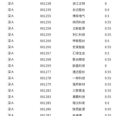
深Ａ
001238
浙江正特
0
深Ａ
001239
永达股份
0.6
深Ａ
001255
博菲电气
0.5
深Ａ
001256
炜冈科技
0.55
深Ａ
001258
立新能源
0.55
深Ａ
001259
利仁科技
0.55
深Ａ
001260
坤泰股份
0.6
深Ａ
001266
宏英智能
0.55
深Ａ
001267
汇绿生态
0.5
深Ａ
001268
联合精密
0.55
深Ａ
001269
欧晶科技
0
深Ａ
001277
速达股份
0.55
深Ａ
001278
一彬科技
0.55
深Ａ
001279
强邦新材
0.55
深Ａ
001282
三联锻造
0.55
深Ａ
001283
豪鹏科技
0.55
深Ａ
001285
瑞立科密
0.6
深Ａ
001286
陕西能源
0.65
深Ａ
001287
中电港
0.55