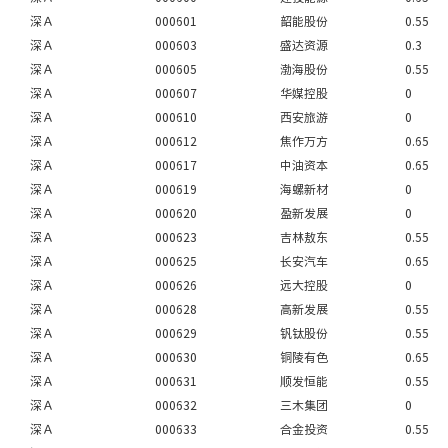
深Ａ
000601
韶能股份
0.55
深Ａ
000603
盛达资源
0.3
深Ａ
000605
渤海股份
0.55
深Ａ
000607
华媒控股
0
深Ａ
000610
西安旅游
0
深Ａ
000612
焦作万方
0.65
深Ａ
000617
中油资本
0.65
深Ａ
000619
海螺新材
0
深Ａ
000620
盈新发展
0
深Ａ
000623
吉林敖东
0.55
深Ａ
000625
长安汽车
0.65
深Ａ
000626
远大控股
0
深Ａ
000628
高新发展
0.55
深Ａ
000629
钒钛股份
0.55
深Ａ
000630
铜陵有色
0.65
深Ａ
000631
顺发恒能
0.55
深Ａ
000632
三木集团
0
深Ａ
000633
合金投资
0.55