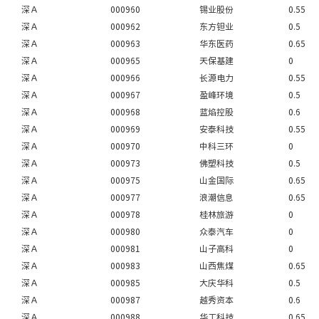
深Ａ
000960
锡业股份
0.55
深Ａ
000962
东方钽业
0.5
深Ａ
000963
华东医药
0.65
深Ａ
000965
天保基建
0
深Ａ
000966
长源电力
0.55
深Ａ
000967
盈峰环境
0.5
深Ａ
000968
蓝焰控股
0.6
深Ａ
000969
安泰科技
0.55
深Ａ
000970
中科三环
0
深Ａ
000973
佛塑科技
0.5
深Ａ
000975
山金国际
0.65
深Ａ
000977
浪潮信息
0.65
深Ａ
000978
桂林旅游
0
深Ａ
000980
众泰汽车
0
深Ａ
000981
山子高科
0
深Ａ
000983
山西焦煤
0.65
深Ａ
000985
大庆华科
0.5
深Ａ
000987
越秀资本
0.6
深Ａ
000988
华工科技
0.65