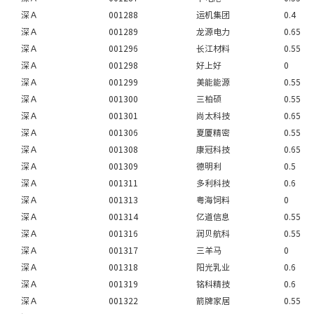
深Ａ
001288
运机集团
0.4
深Ａ
001289
龙源电力
0.65
深Ａ
001296
长江材料
0.55
深Ａ
001298
好上好
0
深Ａ
001299
美能能源
0.55
深Ａ
001300
三柏硕
0.55
深Ａ
001301
尚太科技
0.65
深Ａ
001306
夏厦精密
0.55
深Ａ
001308
康冠科技
0.65
深Ａ
001309
德明利
0.5
深Ａ
001311
多利科技
0.6
深Ａ
001313
粤海饲料
0
深Ａ
001314
亿道信息
0.55
深Ａ
001316
润贝航科
0.55
深Ａ
001317
三羊马
0
深Ａ
001318
阳光乳业
0.6
深Ａ
001319
铭科精技
0.6
深Ａ
001322
箭牌家居
0.55