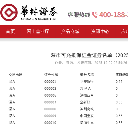
首页
网上营业厅
产品商城
资讯中心
应
深市可充抵保证金证券名单（2025
作者： 来源： 发表日期：2025-12-02 08:59:26
交易市场
证券代码
证券名称
实际折
深Ａ
000001
平安银行
0.65
深Ａ
000002
万 科Ａ
0
深Ａ
000006
深振业Ａ
0
深Ａ
000007
全新好
0.55
深Ａ
000008
神州高铁
0
深Ａ
000009
中国宝安
0.55
深Ａ
000010
美丽生态
0.55