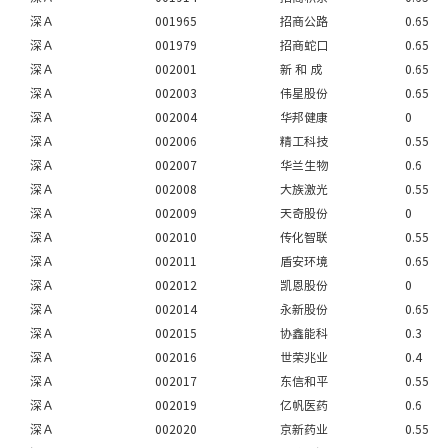
深Ａ
001965
招商公路
0.65
深Ａ
001979
招商蛇口
0.65
深Ａ
002001
新 和 成
0.65
深Ａ
002003
伟星股份
0.65
深Ａ
002004
华邦健康
0
深Ａ
002006
精工科技
0.55
深Ａ
002007
华兰生物
0.6
深Ａ
002008
大族激光
0.55
深Ａ
002009
天奇股份
0
深Ａ
002010
传化智联
0.55
深Ａ
002011
盾安环境
0.65
深Ａ
002012
凯恩股份
0
深Ａ
002014
永新股份
0.65
深Ａ
002015
协鑫能科
0.3
深Ａ
002016
世荣兆业
0.4
深Ａ
002017
东信和平
0.55
深Ａ
002019
亿帆医药
0.6
深Ａ
002020
京新药业
0.55