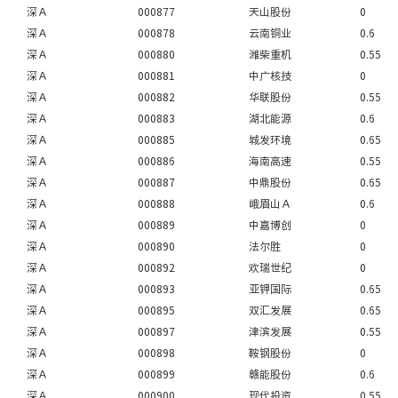
深Ａ
000877
天山股份
0
深Ａ
000878
云南铜业
0.6
深Ａ
000880
潍柴重机
0.55
深Ａ
000881
中广核技
0
深Ａ
000882
华联股份
0.55
深Ａ
000883
湖北能源
0.6
深Ａ
000885
城发环境
0.65
深Ａ
000886
海南高速
0.55
深Ａ
000887
中鼎股份
0.65
深Ａ
000888
峨眉山Ａ
0.6
深Ａ
000889
中嘉博创
0
深Ａ
000890
法尔胜
0
深Ａ
000892
欢瑞世纪
0
深Ａ
000893
亚钾国际
0.65
深Ａ
000895
双汇发展
0.65
深Ａ
000897
津滨发展
0.55
深Ａ
000898
鞍钢股份
0
深Ａ
000899
赣能股份
0.6
深Ａ
000900
现代投资
0.55