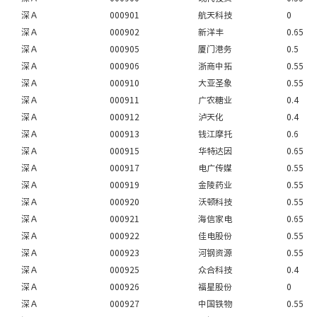
深Ａ
000901
航天科技
0
深Ａ
000902
新洋丰
0.65
深Ａ
000905
厦门港务
0.5
深Ａ
000906
浙商中拓
0.55
深Ａ
000910
大亚圣象
0.55
深Ａ
000911
广农糖业
0.4
深Ａ
000912
泸天化
0.4
深Ａ
000913
钱江摩托
0.6
深Ａ
000915
华特达因
0.65
深Ａ
000917
电广传媒
0.55
深Ａ
000919
金陵药业
0.55
深Ａ
000920
沃顿科技
0.55
深Ａ
000921
海信家电
0.65
深Ａ
000922
佳电股份
0.55
深Ａ
000923
河钢资源
0.55
深Ａ
000925
众合科技
0.4
深Ａ
000926
福星股份
0
深Ａ
000927
中国铁物
0.55