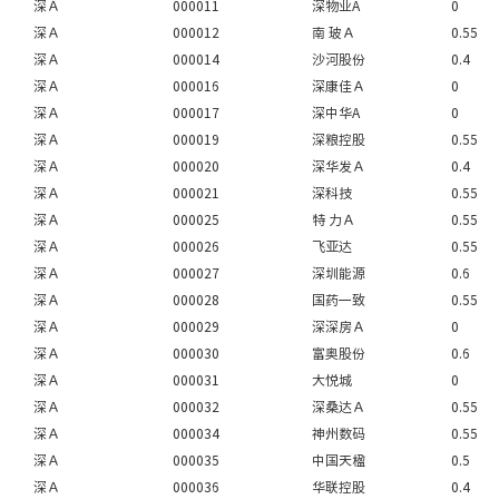
深Ａ
000011
深物业A
0
深Ａ
000012
南 玻Ａ
0.55
深Ａ
000014
沙河股份
0.4
深Ａ
000016
深康佳Ａ
0
深Ａ
000017
深中华A
0
深Ａ
000019
深粮控股
0.55
深Ａ
000020
深华发Ａ
0.4
深Ａ
000021
深科技
0.55
深Ａ
000025
特 力Ａ
0.55
深Ａ
000026
飞亚达
0.55
深Ａ
000027
深圳能源
0.6
深Ａ
000028
国药一致
0.55
深Ａ
000029
深深房Ａ
0
深Ａ
000030
富奥股份
0.6
深Ａ
000031
大悦城
0
深Ａ
000032
深桑达Ａ
0.55
深Ａ
000034
神州数码
0.55
深Ａ
000035
中国天楹
0.5
深Ａ
000036
华联控股
0.4