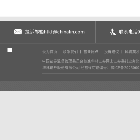
投诉邮箱
hlkf@chinalin.com
联系电话
0
设为首页
丨
联系我们
丨
营业网点
丨
投诉建议
丨
诚聘英
中国证券监督管理委员会核准华林证券网上证券委托业务资格
华林证券股份有限公司
经营许可证编号：藏ICP备2023000