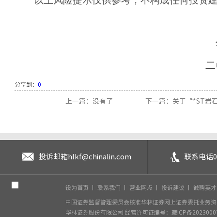
以上风险提示仅供参考，不构成任何投资
二
分享到：
0
上一篇：没有了
下一篇：关于“*ST岩石”（
投诉邮箱
hlkf@chinalin.com
联系电话
0
设为首页
丨
联系我们
丨
营业网点
丨
投诉建议
丨
诚聘英
中国证券监督管理委员会核准华林证券网上证券委托业务资格
华林证券股份有限公司
经营许可证编号：藏ICP备2023000