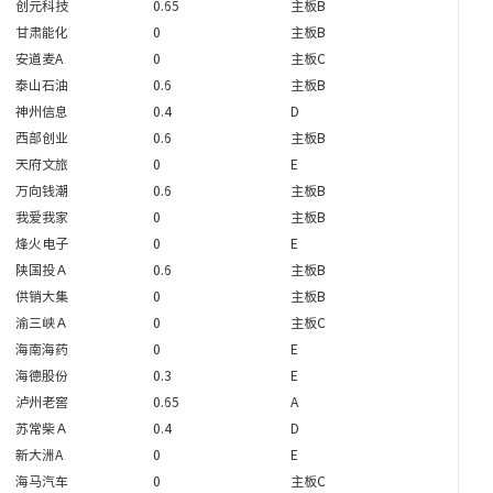
创元科技
0.65
主板B
甘肃能化
0
主板B
安道麦A
0
主板C
泰山石油
0.6
主板B
神州信息
0.4
D
西部创业
0.6
主板B
天府文旅
0
E
万向钱潮
0.6
主板B
我爱我家
0
主板B
烽火电子
0
E
陕国投Ａ
0.6
主板B
供销大集
0
主板B
渝三峡Ａ
0
主板C
海南海药
0
E
海德股份
0.3
E
泸州老窖
0.65
A
苏常柴Ａ
0.4
D
新大洲A
0
E
海马汽车
0
主板C