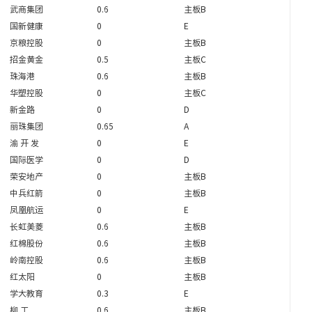
武商集团
0.6
主板B
国新健康
0
E
京粮控股
0
主板B
招金黄金
0.5
主板C
珠海港
0.6
主板B
华塑控股
0
主板C
新金路
0
D
丽珠集团
0.65
A
渝 开 发
0
E
国际医学
0
D
荣安地产
0
主板B
中兵红箭
0
主板B
凤凰航运
0
E
长虹美菱
0.6
主板B
红棉股份
0.6
主板B
岭南控股
0.6
主板B
红太阳
0
主板B
学大教育
0.3
E
柳 工
0.6
主板B