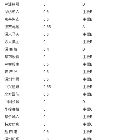
中洲控股
0
D
深纺织Ａ
0.6
主板B
京基智农
0.6
主板B
德赛电池
0.65
A
深天马Ａ
0.6
主板B
方大集团
0
主板B
深 赛 格
0.4
D
华锦股份
0
主板B
中金岭南
0.6
主板B
农 产 品
0.6
主板B
深圳华强
0.6
主板B
中兴通讯
0.65
主板B
北方国际
0.6
主板B
中国长城
0
D
华控赛格
0
主板C
华侨城Ａ
0
主板B
特发信息
0
主板C
盐 田 港
0.6
主板B
深圳机场
0.6
主板B