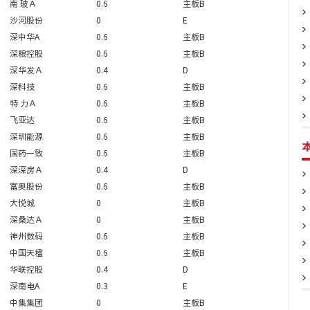
南 玻Ａ
0.6
主板B
沙河股份
0
E
深中华A
0.6
主板B
深粮控股
0.6
主板B
深华发Ａ
0.4
D
深科技
0.6
主板B
特 力Ａ
0.6
主板B
飞亚达
0.6
主板B
深圳能源
0.6
主板B
国药一致
0.6
主板B
深深房Ａ
0.4
D
富奥股份
0.6
主板B
大悦城
0
主板B
深桑达Ａ
0
主板B
神州数码
0.6
主板B
中国天楹
0.6
主板B
华联控股
0.4
D
深南电A
0.3
E
中集集团
0
主板B