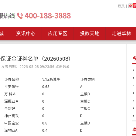
登录
丨
城
资讯中心
应用专区
投教天地
走进华林
保证金证券名单（20260508）
表日期：2026-05-08 09:23:56
点击数:
0
证券名称
实际折算率
证券类别
平安银行
0.65
A
万 科Ａ
0
主板B
深振业Ａ
0
主板C
全新好
0
主板C
神州高铁
0
D
中国宝安
0.6
主板B
深物业A
0.4
D