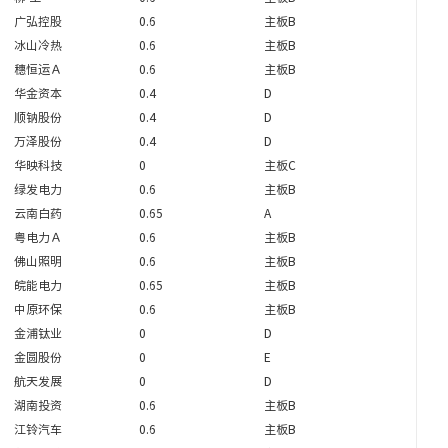
广弘控股
0.6
主板B
冰山冷热
0.6
主板B
穗恒运Ａ
0.6
主板B
华金资本
0.4
D
顺钠股份
0.4
D
万泽股份
0.4
D
华映科技
0
主板C
绿发电力
0.6
主板B
云南白药
0.65
A
粤电力Ａ
0.6
主板B
佛山照明
0.6
主板B
皖能电力
0.65
主板B
中原环保
0.6
主板B
金浦钛业
0
D
金圆股份
0
E
航天发展
0
D
湖南投资
0.6
主板B
江铃汽车
0.6
主板B