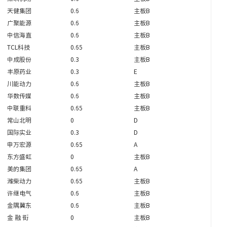
天健集团
0.6
主板B
广聚能源
0.6
主板B
中信海直
0.6
主板B
TCL科技
0.65
主板B
中成股份
0.3
主板B
丰原药业
0.3
E
川能动力
0.6
主板B
华数传媒
0.6
主板B
中联重科
0.65
主板B
常山北明
0
D
国际实业
0.3
D
申万宏源
0.65
A
东方盛虹
0
主板B
美的集团
0.65
A
潍柴动力
0.65
主板B
许继电气
0.6
主板B
金隅冀东
0.6
主板B
金 融 街
0
主板B