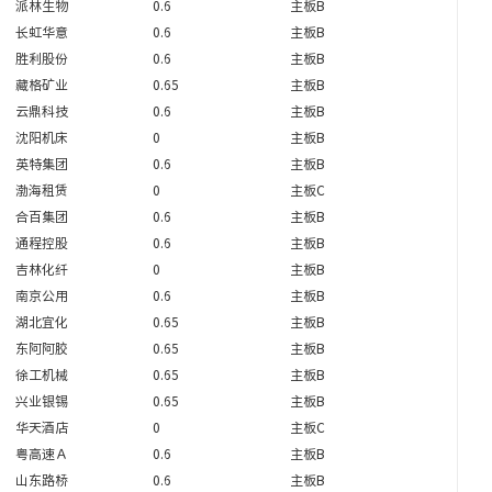
派林生物
0.6
主板B
长虹华意
0.6
主板B
胜利股份
0.6
主板B
藏格矿业
0.65
主板B
云鼎科技
0.6
主板B
沈阳机床
0
主板B
英特集团
0.6
主板B
渤海租赁
0
主板C
合百集团
0.6
主板B
通程控股
0.6
主板B
吉林化纤
0
主板B
南京公用
0.6
主板B
湖北宜化
0.65
主板B
东阿阿胶
0.65
主板B
徐工机械
0.65
主板B
兴业银锡
0.65
主板B
华天酒店
0
主板C
粤高速Ａ
0.6
主板B
山东路桥
0.6
主板B