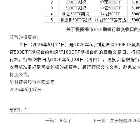
关于提醒深市
ETF期权行权交收日的
尊敬的投资者：
今日（
202
6
年
5
月
2
7
日）是
202
6
年
5
月到期沪深
300ETF
期
证
500ETF
期权合约和深证
100ETF
期权合约的最后交易日、行
行权
，
行权交收日为
202
6
年
5
月
28
日（周
四
），请投资者根据行
收盘前准备好足额合约标的或资金，履行行权交收义务，避免交
特此公告。
华林证券股份有限公司
202
6
年
5
月
2
7
日
分享到：
0
上一篇：没有了
下一篇：关于提醒2026年5