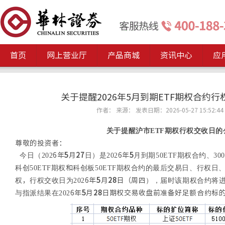
首页
网上营业厅
产品商城
资讯中心
应
关于提醒2026年5月到期ETF期权合约
作者： 来源： 发表日期：2026-05-27 15:52:44
关于提醒沪市
ETF期权行权交收日的
尊敬的投资者：
今日（
202
6
年
5
月
2
7
日）是
202
6
年
5
月到期
50ETF期权合约、30
科创
50ETF期权
和
科创板
50ETF期权合约的最后交易日、行权日
权
，
行权交收日为
202
6
年
5
月
28
日（周
四
），届时该期权合约将
与指派结果在
202
6
年
5
月
28
日期权交易收盘前准备好足额合约标