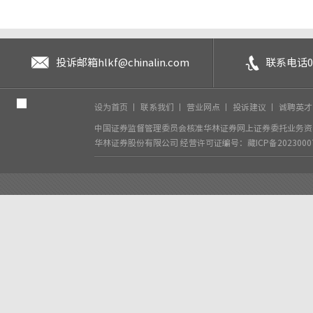
投诉邮箱
hlkf@chinalin.com
联系电话
0
设为首页
丨
联系我们
丨
营业网点
丨
投诉建议
丨
诚聘英
中国证券监督管理委员会核准华林证券网上证券委托业务资格
华林证券股份有限公司
经营许可证编号：藏ICP备2023000