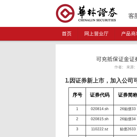
首页
网上营业厅
产品商
可充抵保证金证券
作者： 来源： 发
因证券新上市，加入公司
1.
序号
证券代码
证券简
1
020814.sh
26
贴债
33
2
020815.sh
26
贴债
34
3
110222.sz
贴债
2633