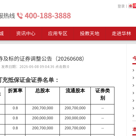
登录
丨
城
资讯中心
应用专区
投教天地
走进华林
及标的证券调整公告（20260608）
表日期：2026-06-08 09:04:36
点击数:
0
可充抵保证金证券名单：
折算率
总股本
流通股本
证券类
称
别
0.8
200,700,000
200,700,000
--
0.8
200,000,000
200,000,000
--
0.8
200,700,000
200,700,000
--