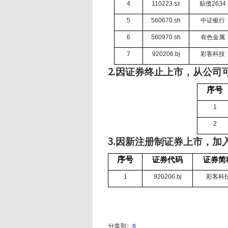
4
110223.sz
贴债
2634
5
560670.sh
中证银行
6
560970.sh
有色金属
7
920206.bj
彩客科技
因证券终止上市，从公司
2.
序号
1
2
因新注册制证券上市，加
3.
序号
证券代码
证券简
1
920206.bj
彩客科
分享到：
0