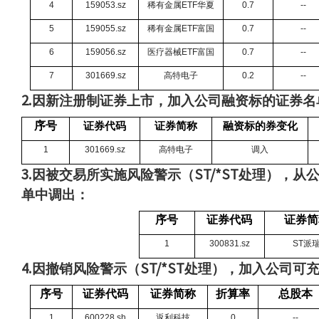
4
159053.sz
稀有金属
ETF
华夏
0.7
--
5
159055.sz
稀有金属
ETF
富国
0.7
--
6
159056.sz
医疗器械
ETF
富国
0.7
--
7
301669.sz
高特电子
0.2
--
因新注册制证券上市，加入公司融资标的证券名
2.
序号
证券代码
证券简称
融资标的券变化
1
301669.sz
高特电子
调入
因被交易所实施风险警示（
处理），从
3.
ST/*ST
单中调出：
序号
证券代码
证券简
1
300831.sz
ST
派
因撤销风险警示（
处理），加入公司可
4.
ST/*ST
序号
证券代码
证券简称
折算率
总股本
1
600228.sh
返利科技
0
--