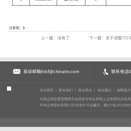
分享到：
0
上一篇：没有了
下一篇：关于调整7只可
投诉邮箱
hlkf@chinalin.com
联系电话
0
设为首页
丨
联系我们
丨
营业网点
丨
投诉建议
丨
诚聘英
中国证券监督管理委员会核准华林证券网上证券委托业务资格
华林证券股份有限公司
经营许可证编号：藏ICP备2023000