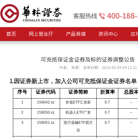
首页
网上营业厅
产品商城
资讯中心
应
可充抵保证金证券及标的证券调整公告（20
作者： 来源： 发表日期：2026-06-09 09:12:21
因证券新上市，加入公司可充抵保证金证券名单
1.
序号
证券代码
证券简称
折算率
总股
1
159042.sz
价值
ETF
汇添富
0.7
--
2
159050.sz
机器人
ETF
广发
0.7
--
3
159051.sz
医疗器械
ETF
易方
0.7
--
达