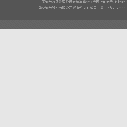
中国证券监督管理委员会核准华林证券网上证券委托业务资格
华林证券股份有限公司
经营许可证编号：藏ICP备2023000