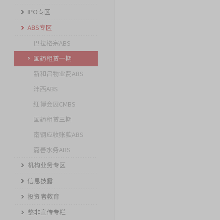
IPO专区
ABS专区
巴拉格宗ABS
国药租赁一期
新和昌物业费ABS
沣西ABS
红博会展CMBS
国药租赁三期
南钢应收账款ABS
嘉善水务ABS
机构业务专区
信息披露
投资者教育
整非宣传专栏