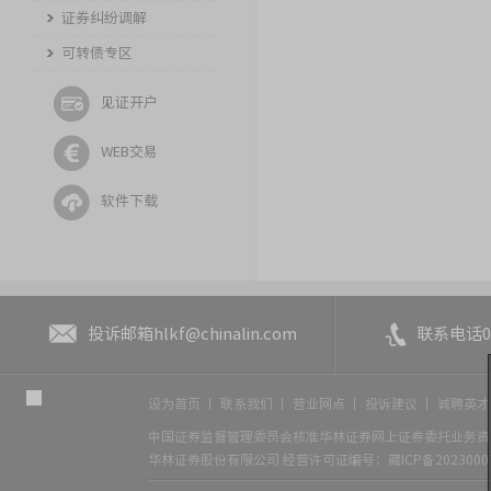
证券纠纷调解
可转债专区
见证开户
WEB交易
软件下载
投诉邮箱
hlkf@chinalin.com
联系电话
0
设为首页
丨
联系我们
丨
营业网点
丨
投诉建议
丨
诚聘英
中国证券监督管理委员会核准华林证券网上证券委托业务资格
华林证券股份有限公司
经营许可证编号：藏ICP备2023000