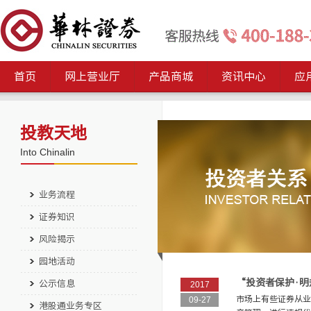
首页
网上营业厅
产品商城
资讯中心
应
投教天地
Into Chinalin
业务流程
证券知识
风险揭示
园地活动
“投资者保护·明
公示信息
2017
市场上有些证券从业
09-27
港股通业务专区