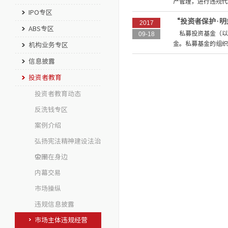
产管理，进行违规代
IPO专区
“投资者保护·
2017
ABS专区
私募投资基金（以
09-18
金。私募基金的组织
机构业务专区
信息披露
投资者教育
投资者教育动态
反洗钱专区
案例介绍
弘扬宪法精神建设法治
中国
公平在身边
内幕交易
市场操纵
违规信息披露
市场主体违规经营