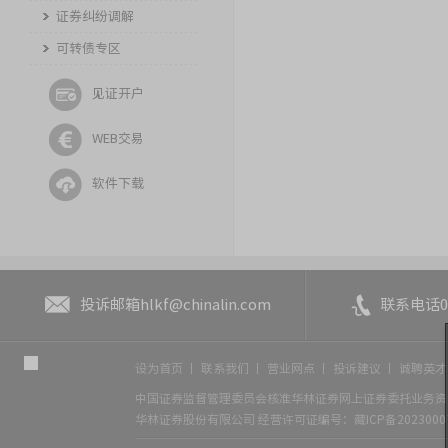
证券纠纷调解
可转债专区
见证开户
WEB交易
软件下载
投诉邮箱
hlkf@chinalin.com
联系电话
0
设为首页
丨
联系我们
丨
营业网点
丨
投诉建议
丨
诚聘英
中国证券监督管理委员会核准华林证券网上证券委托业务资格
华林证券股份有限公司
经营许可证编号：藏ICP备2023000