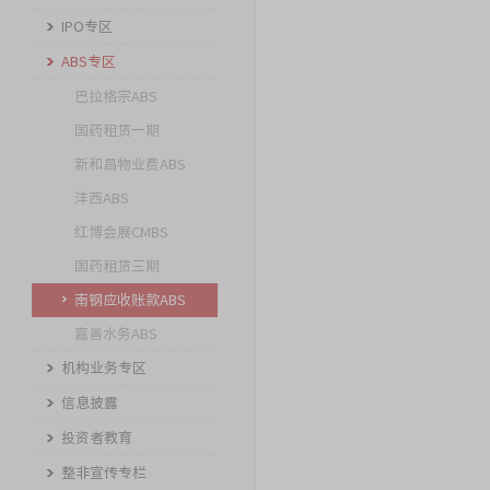
IPO专区
ABS专区
巴拉格宗ABS
国药租赁一期
新和昌物业费ABS
沣西ABS
红博会展CMBS
国药租赁三期
南钢应收账款ABS
嘉善水务ABS
机构业务专区
信息披露
投资者教育
整非宣传专栏